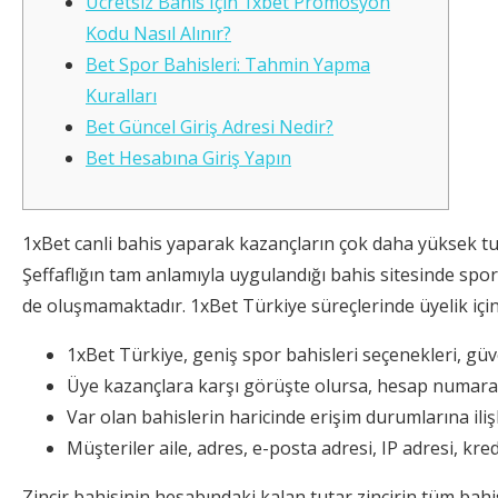
Ücretsiz Bahis Için 1xbet Promosyon
Kodu Nasıl Alınır?
Bet Spor Bahisleri: Tahmin Yapma
Kuralları
Bet Güncel Giriş Adresi Nedir?
Bet Hesabına Giriş Yapın
1xBet canli bahis yaparak kazançların çok daha yüksek tutul
Şeffaflığın tam anlamıyla uygulandığı bahis sitesinde spor 
de oluşmamaktadır. 1xBet Türkiye süreçlerinde üyelik için a
1xBet Türkiye, geniş spor bahisleri seçenekleri, gü
Üye kazançlara karşı görüşte olursa, hesap numarası,
Var olan bahislerin haricinde erişim durumlarına ili
Müşteriler aile, adres, e-posta adresi, IP adresi, k
Zincir bahisinin hesabındaki kalan tutar zincirin tüm bahi