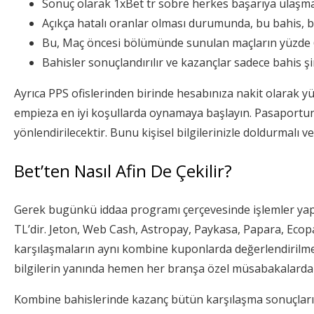
Sonuç olarak 1xBet tr sobre herkes başarıya ulaşmak 
Açıkça hatalı oranlar olması durumunda, bu bahis, bel
Bu, Maç öncesi bölümünde sunulan maçların yüzde 60’
Bahisler sonuçlandırılır ve kazançlar sadece bahis şi
Ayrıca PPS ofislerinden birinde hesabınıza nakit olarak y
empieza en iyi koşullarda oynamaya başlayın. Pasaportunuzun
yönlendirilecektir. Bunu kişisel bilgilerinizle doldurmalı v
Bet’ten Nasıl Afin De Çekilir?
Gerek bugünkü iddaa programı çerçevesinde işlemler yapılab
TL’dir. Jeton, Web Cash, Astropay, Paykasa, Papara, Ecopayz
karşılaşmaların aynı kombine kuponlarda değerlendirilmesi
bilgilerin yanında hemen her branşa özel müsabakalarda
Kombine bahislerinde kazanç bütün karşılaşma sonuçları o