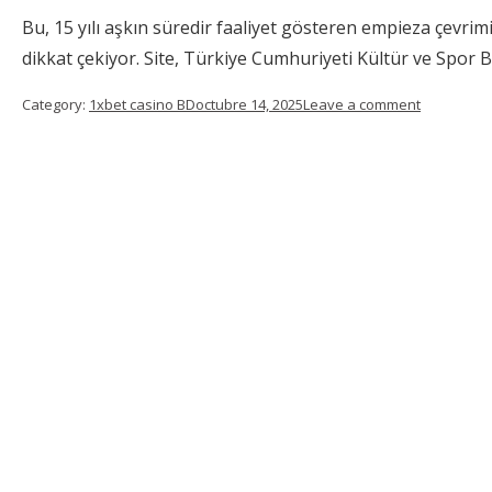
Bu, 15 yılı aşkın süredir faaliyet gösteren empieza çevrim
dikkat çekiyor. Site, Türkiye Cumhuriyeti Kültür ve Spor Ba
Category:
1xbet casino BD
octubre 14, 2025
Leave a comment