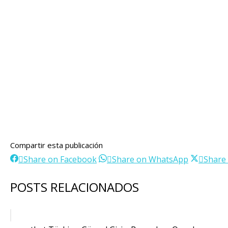
Compartir esta publicación
Share
Share
Share on Facebook
Share on WhatsApp
Share
on
on
POSTS RELACIONADOS
Facebook
WhatsApp