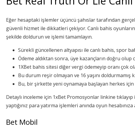
Bet Real Truth Or Lie Canl
Eğer hesaptaki işlemler üçüncü şahıslar tarafından gerçekl
güvenli hizmet ile dikkatleri çekiyor. Canlı bahis oyunları
şekilde doldurun ve işlemi tamamlayın.
Sürekli güncellenen altyapısı ile canlı bahis, spor ba
Ödeme aldıktan sonra, üye kazançların doğru olup ol
1XBet bahis sitesi diğer vergi ödemeyip oranı çok ola
Bu durum reşir olmayan ve 16 yaşını doldurmamış kişi
Bu, bir şirkette yeni oynamaya başlayan herkes için 
Detaylı inceleme için 1xBet Promosyonlar linkine tıklayıp in
yaptığınız para yatırma işlemleri anında oyun hesabınıza a
Bet Mobil