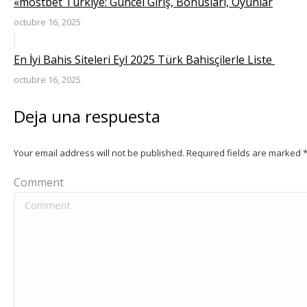
«mostbet Türkiye: Güncel Giriş, Bonusları, Oyunlar
octubre 16, 2025
En İyi Bahis Siteleri Eyl 2025 Türk Bahisçilerle Liste ️
octubre 16, 2025
Deja una respuesta
Your email address will not be published. Required fields are marked
Comment