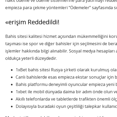
nakit ödeme ve ödeme sistemlerine para yatırmayı reddeder
empieza para çekme yöntemleri “Ödemeler” sayfasında sunu
«erişim Reddedildi!
Bahis sitesi kalitesi hizmet açısından mükemmelliğini koru
taşıması ise spor ve diğer bahisler için seçilmesini de 
işlemler hakkında bilgi alınabilir. Sosyal medya hesapları 
oldukça yeterli düzeydedir.
1xBet bahis sitesi Rusya şirketi olarak kurulmuş ola
Canlı bahislerde esas empieza ekstar sonuçlar için ba
Bahis platformu deneyimli oyuncular empieza yeni başl
1xbet ile mobil dünyada daima bir adım önde olun ve
Akıllı telefonlarda ve tabletlerde trafikten önemli öl
Dolayısıyla buradaki oyun çeşitliliği talepkar kullanıcı