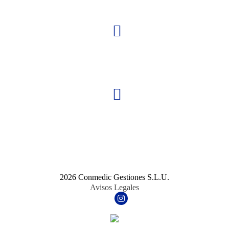
Calle Cuestas Bajas 3, 28901 Getafe (Madrid), ESPAÑA
HORARIO DE OFICINA
Lunes a Jueves 9:30 a 14 y de 16:30 a 19:30
Viernes de 9:30 a 14 y de 16:30 a 19:00
HORARIO DE VERANO (JULIO Y AGOSTO)
Lunes a Viernes de 9:00 a 15:00 horas
2026 Conmedic Gestiones S.L.U.
Avisos Legales
Facebook
Instagram