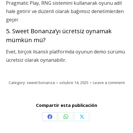
Pragmatic Play, RNG sistemini kullanarak oyunu adil
hale getirir ve düzenli olarak bağımsız denetimlerden
geçer.
5. Sweet Bonanza’yı ücretsiz oynamak
mümkün mü?
Evet, birçok lisanslı platformda oyunun demo sürümü
ücretsiz olarak oynanabilir.
Category:
sweet bonanza
octubre 14, 2025
Leave a comment
Compartir esta publicación
Share
Share
Share
on
on
on