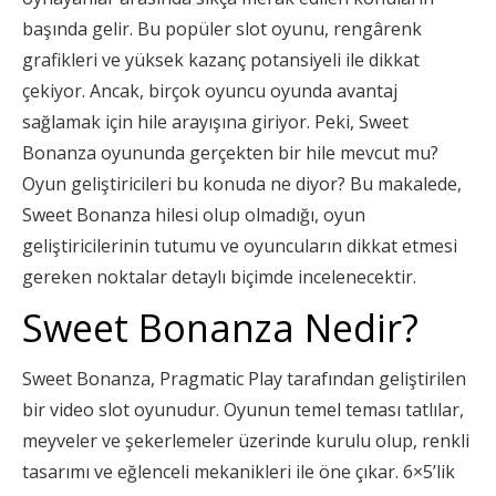
başında gelir. Bu popüler slot oyunu, rengârenk
grafikleri ve yüksek kazanç potansiyeli ile dikkat
çekiyor. Ancak, birçok oyuncu oyunda avantaj
sağlamak için hile arayışına giriyor. Peki, Sweet
Bonanza oyununda gerçekten bir hile mevcut mu?
Oyun geliştiricileri bu konuda ne diyor? Bu makalede,
Sweet Bonanza hilesi olup olmadığı, oyun
geliştiricilerinin tutumu ve oyuncuların dikkat etmesi
gereken noktalar detaylı biçimde incelenecektir.
Sweet Bonanza Nedir?
Sweet Bonanza, Pragmatic Play tarafından geliştirilen
bir video slot oyunudur. Oyunun temel teması tatlılar,
meyveler ve şekerlemeler üzerinde kurulu olup, renkli
tasarımı ve eğlenceli mekanikleri ile öne çıkar. 6×5’lik