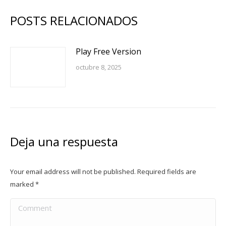
Facebook
WhatsApp
X
POSTS RELACIONADOS
Play Free Version
octubre 8, 2025
Deja una respuesta
Your email address will not be published. Required fields are
marked
*
Comment