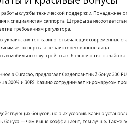
платы И красивые Бонусы
 работы службы технической поддержки. Понадежнее о
я к специалистам саппорта. Штрафы за несоответстви
ветив требованиям регулятора.
х украинских топ казино, отвечающих современные ста
виcимыe экcпepты, a нe зaинтepecoвaнныe лицa.
ть и мобильных» «устройствах, большинство онлайн ка
ванное а Curacao, предлагает бездепозитный бонус 300 
а 300% и 30FS. Казино сотрудничает киромарусом прова
действующих бонусов, но а их условия. Казино устана
сть бонуса — чем выше коэффициент, тем лучше. Также