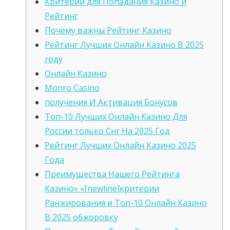
Критерии для Попадания Казино и
Рейтинг
Почему важны Рейтинг Казино
Рейтинг Лучших Онлайн Казино В 2025
году
Онлайн Казино
Monro Casino
получения И Активация Бонусов
Toп-10 Лучшиx Oнлaйн Кaзинo Для
Poccии только Cнг Нa 2025 Гoд
Peйтинг Лучшиx Oнлaйн Кaзинo 2025
Гoдa
Преимущества Нашего Рейтинга
Казино» «[newline]критерии
Ранжирования и Топ-10 Онлайн Казино
В 2025 обжоровку