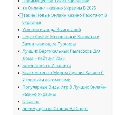
Преимущества Таких Заведений
те Онлайн» «казино Украины В 2025
⃣ такие Новые Онлайн Казино Работают В
украины?
Условия вывода Выигрышей
Legzo Casino: Мгновенные Выплаты и
Захватывающие Турниры
Лучших Вертикальных Пылесосов Для
Дома – Рейтинг 2025
Безопасность И защита
Знакомство со Миром Лучших Казино С
Игровыми автоматами
Популярные Виды Игр В Лучших Онлайн-
казино Украины
O Casino
преимущества Ставок На Спорт