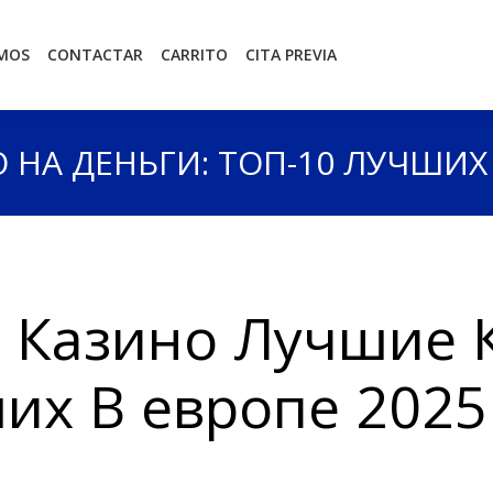
OMOS
CONTACTAR
CARRITO
CITA PREVIA
НА ДЕНЬГИ: ТОП-10 ЛУЧШИХ 
 Казино Лучшие 
их В европе 2025