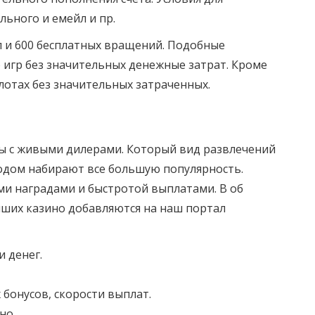
ьного и емейл и пр.
л и 600 бесплатных вращений. Подобные
 игр без значительных денежные затрат. Кроме
лотах без значительных затраченных.
ы с живыми дилерами. Который вид развлечений
 годом набирают все большую популярность.
ми наградами и быстротой выплатами. В об
чших казино добавляются на наш портал
 денег.
 бонусов, скорости выплат.
но.