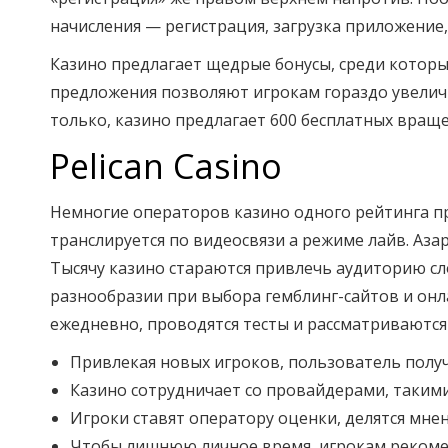
начисления — регистрация, загрузка приложение,
Казино предлагает щедрые бонусы, среди которы
предложения позволяют игрокам гораздо увеличи
только, казино предлагает 600 бесплатных враще
Pelican Casino
Немногие операторов казино одного рейтинга п
транслируется по видеосвязи а режиме лайв. Аза
Тысячу казино стараются привлечь аудиторию сл
разнообразии при выбора гемблинг-сайтов и онл
ежедневно, проводятся тесты и рассматриваются
Привлекая новых игроков, пользователь получ
Казино сотрудничает со провайдерами, такими к
Игроки ставят оператору оценки, делятся мнен
Чтобы лишнюю личное время, игрокам рекомен