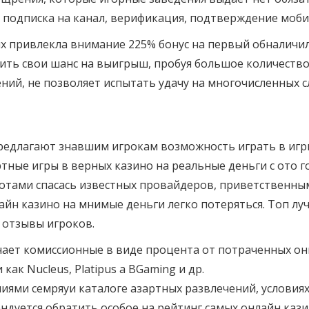
 подписка на канал, верификация, подтверждение мобил
х привлекла внимание 225% бонус на первый обналичи
ть свои шанс на выигрыш, пробуя большое количество
ний, не позволяет испытать удачу на многочисленных с
редлагают знавшим игрокам возможность играть в игр
ртные игры в верных казино на реальные деньги с ото
отами спасась известных провайдеров, приветственны
айн казино на мнимые деньги легко потеряться. Топ лу
 отзывы игроков.
ает комиссионные в виде процента от потраченных они
ак Nucleus, Platipus а BGaming и др.
иями семряуи каталоге азартных развлечений, условиях
дуется обратить особое на рейтинг самых онлайн кази