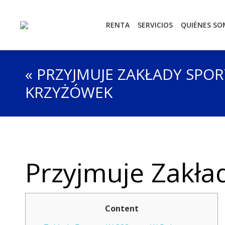
RENTA
SERVICIOS
QUIÉNES S
« PRZYJMUJE ZAKŁADY SPO
KRZYŻÓWEK
Przyjmuje Zakła
Content