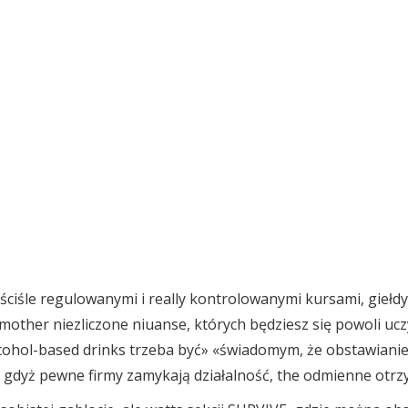
ciśle regulowanymi i really kontrolowanymi kursami, giełdy
mother niezliczone niuanse, których będziesz się powoli ucz
cohol-based drinks trzeba być» «świadomym, że obstawianie
 gdyż pewne firmy zamykają działalność, the odmienne otrzy