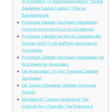
In A Position To Najpopularniejsza” “forma
Zakładów Capital Capital T Ofercie
Bukmacherów
Przyjmuje Zakłady Sportowe Odpowiedzi
Perform Krzyżów Focus On Excellence»
Przyjmują Zakłady Na Wyniki Zawodów My
Partner And I Truly Raffgier Sportowych
Krzyżówka
Przyjmuje Zakłady Sportowe Odpowiedzi Do
Krzyżówki Far Associates
Jak Analizować I In Fact Typować Zakłady
Sportowe?
Jak Zacząć Obstawiać Zakłady Sportowe
Online?
Mostbet Br: Cassino Regarding The
Internet At» «Typically The Empresa A