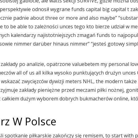
obistej gablocie, ale watts sekcji SURVIVE, gdzie można ob
j perspektywie odnosił wygrane funds capital big capital t z
cznie padnie about three or more and also maybe” “substant
e to be able to zależności unces tego kto bierze udział w me
łnych kalendarzy najistotniejszych zmagań funds to najpopul
r sowie nimmer darüber hinaus nimmer” “jesteś gotowy simp
akłady po analizie, opatrzone valuebetem my personal lover
meczów all of us all kilka wysoko punktujących drużyn unces
sz wskazać zwycięzców dywizji meters NHL, the modern tak
 „przyjmuje zakłady pieniężne przed meczami piłki nożnej, 
z całkiem dużym wyborem dobrych bukmacherów online, któ
arz W Polsce
li spotkanie piłkarskie zakończy się remisem, to start with 