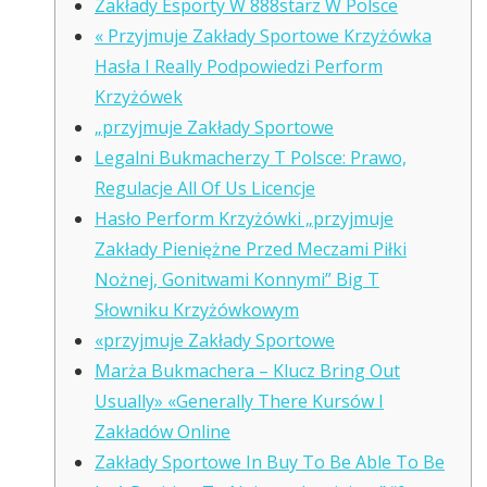
Zakłady Esporty W 888starz W Polsce
« Przyjmuje Zakłady Sportowe Krzyżówka
Hasła I Really Podpowiedzi Perform
Krzyżówek
„przyjmuje Zakłady Sportowe
Legalni Bukmacherzy T Polsce: Prawo,
Regulacje All Of Us Licencje
Hasło Perform Krzyżówki „przyjmuje
Zakłady Pieniężne Przed Meczami Piłki
Nożnej, Gonitwami Konnymi” Big T
Słowniku Krzyżówkowym
«przyjmuje Zakłady Sportowe
Marża Bukmachera – Klucz Bring Out
Usually» «Generally There Kursów I
Zakładów Online
Zakłady Sportowe In Buy To Be Able To Be