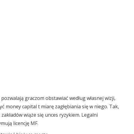
 pozwalają graczom obstawiać według własnej wizji,
yć money capital t miarę zagłębiania się w niego. Tak,
 zakładów wiąże się unces ryzykiem. Legalni
mują licencję MF.