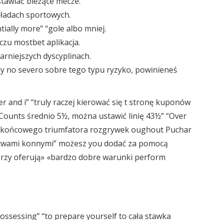
stawiać bieżące mecze.
akładach sportowych.
ially more” “gole albo mniej.
czu mostbet aplikacja.
arniejszych dyscyplinach.
ly no severo sobre tego typu ryzyko, powinieneś
 and i” “truly raczej kierować się t stronę kuponów
 Counts średnio 5½, można ustawić linię 43½” “Over
że końcowego triumfatora rozgrywek oughout Puchar
gonitwami konnymi” możesz you dodać za pomocą
rzy oferują» «bardzo dobre warunki perform
possessing” “to prepare yourself to cała stawka