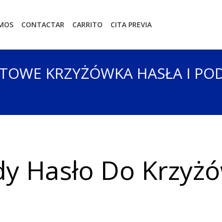
OMOS
CONTACTAR
CARRITO
CITA PREVIA
RTOWE KRZYŻÓWKA HASŁA I P
dy Hasło Do Krzyżó