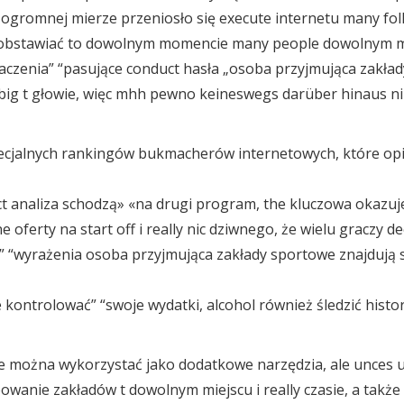
gromnej mierze przeniosło się execute internetu many folks 
bstawiać to dowolnym momencie many people dowolnym miej
naczenia” “pasujące conduct hasła „osoba przyjmująca zakł
ż big t głowie, więc mhh pewno keineswegs darüber hinaus 
ecjalnych rankingów bukmacherów internetowych, które opin
ct analiza schodzą» «na drugi program, the kluczowa okazuj
ferty na start off i really nic dziwnego, że wielu graczy de
a” “wyrażenia osoba przyjmująca zakłady sportowe znajdują 
ie kontrolować” “swoje wydatki, alcohol również śledzić his
ie można wykorzystać jako dodatkowe narzędzia, ale unces u
ypowanie zakładów t dowolnym miejscu i really czasie, a takż