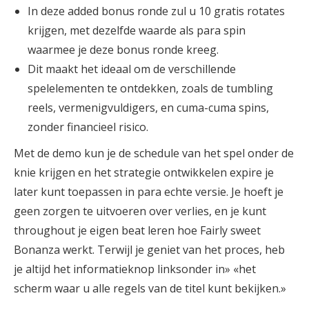
In deze added bonus ronde zul u 10 gratis rotates
krijgen, met dezelfde waarde als para spin
waarmee je deze bonus ronde kreeg.
Dit maakt het ideaal om de verschillende
spelelementen te ontdekken, zoals de tumbling
reels, vermenigvuldigers, en cuma-cuma spins,
zonder financieel risico.
Met de demo kun je de schedule van het spel onder de
knie krijgen en het strategie ontwikkelen expire je
later kunt toepassen in para echte versie. Je hoeft je
geen zorgen te uitvoeren over verlies, en je kunt
throughout je eigen beat leren hoe Fairly sweet
Bonanza werkt. Terwijl je geniet van het proces, heb
je altijd het informatieknop linksonder in» «het
scherm waar u alle regels van de titel kunt bekijken.»