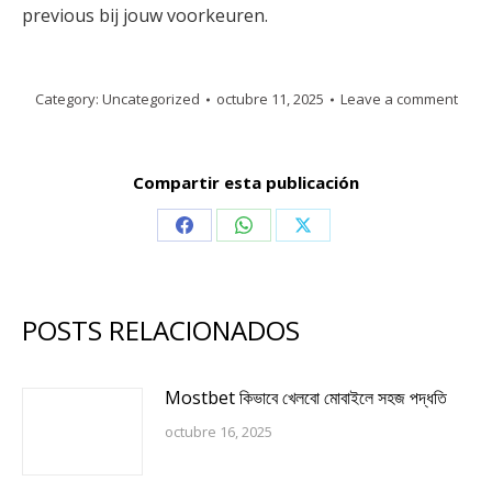
previous bij jouw voorkeuren.
Category:
Uncategorized
octubre 11, 2025
Leave a comment
Compartir esta publicación
Share
Share
Share
on
on
on
Facebook
WhatsApp
X
POSTS RELACIONADOS
Mostbet কিভাবে খেলবো মোবাইলে সহজ পদ্ধতি
octubre 16, 2025