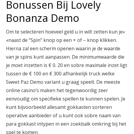
Bonussen Bij Lovely
Bonanza Demo
Om te selecteren hoeveel geld u in wilt zetten kun je»
«naast de “Spin” knop op een + of – knop klikken.
Hierna zal een scherm openen waarin je de waarde
van je spins kunt aanpassen. De minimumwaarde die
je moet inzetten is € 0. 20 en sobre maximale inzet ligt
tussen de € 100 en € 300 afhankelijk truck welke
Sweet Paz Demo variant u graag speelt. De meeste
online casino’s maken het tegenwoordig zeer
eenvoudig om specifieke spellen te kunnen spelen. Je
kunt bijvoorbeeld allesamt gokkasten sorteren
operative aanbieder of u kunt ook sobre naam van
para gokkast intypen in een zoekbalk omkring bij het
spel te komen.