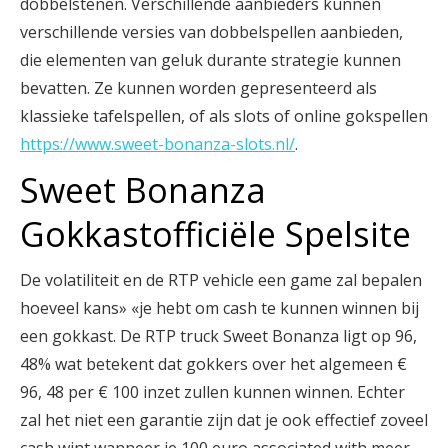
dobbelstenen. Verschillende aanbieders kunnen
verschillende versies van dobbelspellen aanbieden,
die elementen van geluk durante strategie kunnen
bevatten. Ze kunnen worden gepresenteerd als
klassieke tafelspellen, of als slots of online gokspellen
https://www.sweet-bonanza-slots.nl/
.
Sweet Bonanza
Gokkastofficiële Spelsite
De volatiliteit en de RTP vehicle een game zal bepalen
hoeveel kans» «je hebt om cash te kunnen winnen bij
een gokkast. De RTP truck Sweet Bonanza ligt op 96,
48% wat betekent dat gokkers over het algemeen €
96, 48 per € 100 inzet zullen kunnen winnen. Echter
zal het niet een garantie zijn dat je ook effectief zoveel