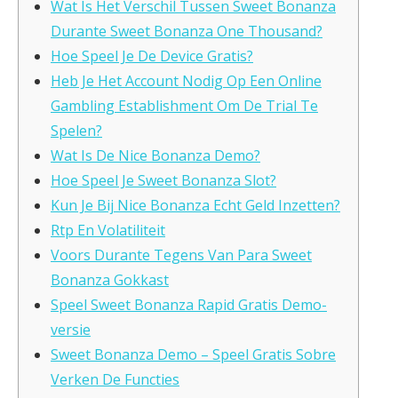
Wat Is Het Verschil Tussen Sweet Bonanza
Durante Sweet Bonanza One Thousand?
Hoe Speel Je De Device Gratis?
Heb Je Het Account Nodig Op Een Online
Gambling Establishment Om De Trial Te
Spelen?
Wat Is De Nice Bonanza Demo?
Hoe Speel Je Sweet Bonanza Slot?
Kun Je Bij Nice Bonanza Echt Geld Inzetten?
Rtp En Volatiliteit
Voors Durante Tegens Van Para Sweet
Bonanza Gokkast
Speel Sweet Bonanza Rapid Gratis Demo-
versie
Sweet Bonanza Demo – Speel Gratis Sobre
Verken De Functies