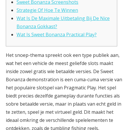
Sweet Bonanza Screenshots
Strategie Of Hoe Te Winnen
Wat Is De Maximale Uitbetaling Bij De Nice
Bonanza Gokkast?
Wat Is Sweet Bonanza Practical Play?
Het snoep-thema spreekt ook een type publiek aan,
wat het een vehicle de meest geliefde slots maakt
inside zowel gratis wie betaalde versies. De Sweet
Bonanza demonstration is een cuma-cuma versie van
het populaire slotspel van Pragmatic Play. Het spel
biedt precies dezelfde gameplay durante functies als
sobre betaalde versie, maar in plaats van echt geld in
te zetten, speel je met virtueel geld. Dit maakt het
ideaal omkring de verschillende spelelementen te
ontdekken, zoals de tumbling fishing reels,