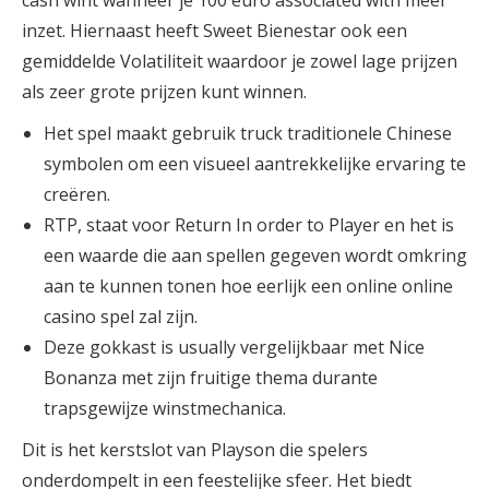
cash wint wanneer je 100 euro associated with meer
inzet. Hiernaast heeft Sweet Bienestar ook een
gemiddelde Volatiliteit waardoor je zowel lage prijzen
als zeer grote prijzen kunt winnen.
Het spel maakt gebruik truck traditionele Chinese
symbolen om een visueel aantrekkelijke ervaring te
creëren.
RTP, staat voor Return In order to Player en het is
een waarde die aan spellen gegeven wordt omkring
aan te kunnen tonen hoe eerlijk een online online
casino spel zal zijn.
Deze gokkast is usually vergelijkbaar met Nice
Bonanza met zijn fruitige thema durante
trapsgewijze winstmechanica.
Dit is het kerstslot van Playson die spelers
onderdompelt in een feestelijke sfeer. Het biedt