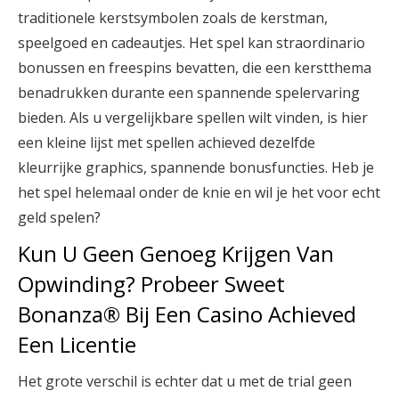
traditionele kerstsymbolen zoals de kerstman,
speelgoed en cadeautjes. Het spel kan straordinario
bonussen en freespins bevatten, die een kerstthema
benadrukken durante een spannende spelervaring
bieden. Als u vergelijkbare spellen wilt vinden, is hier
een kleine lijst met spellen achieved dezelfde
kleurrijke graphics, spannende bonusfuncties. Heb je
het spel helemaal onder de knie en wil je het voor echt
geld spelen?
Kun U Geen Genoeg Krijgen Van
Opwinding? Probeer Sweet
Bonanza® Bij Een Casino Achieved
Een Licentie
Het grote verschil is echter dat u met de trial geen