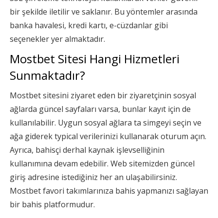
bir şekilde iletilir ve saklanır. Bu yöntemler arasında
banka havalesi, kredi kartı, e-cüzdanlar gibi
seçenekler yer almaktadır.
Mostbet Sitesi Hangi Hizmetleri
Sunmaktadır?
Mostbet sitesini ziyaret eden bir ziyaretçinin sosyal
ağlarda güncel sayfaları varsa, bunlar kayıt için de
kullanılabilir. Uygun sosyal ağlara ta simgeyi seçin ve
ağa giderek typical verilerinizi kullanarak oturum açın.
Ayrıca, bahisçi derhal kaynak işlevselliğinin
kullanımına devam edebilir. Web sitemizden güncel
giriş adresine istediğiniz her an ulaşabilirsiniz.
Mostbet favori takımlarınıza bahis yapmanızı sağlayan
bir bahis platformudur.