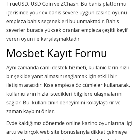
TrueUSD, USD Coin ve ZChash. Bu bahis platformu
içerisinde your ex bahis severe uygun casino oyunu
empieza bahis seçenekleri bulunmaktadır. Bahis
severler burada yüksek oranlar empieza çeşitli keyif
veren oyun ile karşılaşmaktadır.
Mosbet Kayıt Formu
Aynı zamanda canlı destek hizmeti, kullanıcıların hızlı
bir şekilde yanıt almasını sağlamak için etkili bir
iletişim aracıdır. Kısa empieza öz cümleler kullanarak,
kullanıcıların hızla istedikleri bilgilere ulaşmalarını
sağlar. Bu, kullanıcının deneyimini kolaylaştırır ve
zaman kaybını önler.
Evde kaldığımız dönemde online kazino oyunlarına ilgi
arttı ve birçok web site bonuslarıyla dikkat çekmeye