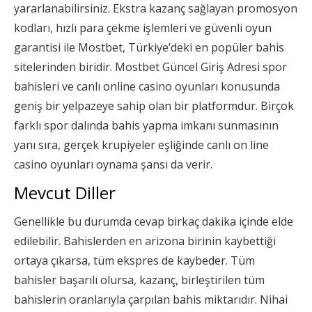
yararlanabilirsiniz. Ekstra kazanç sağlayan promosyon
kodları, hızlı para çekme işlemleri ve güvenli oyun
garantisi ile Mostbet, Türkiye’deki en popüler bahis
sitelerinden biridir. Mostbet Güncel Giriş Adresi spor
bahisleri ve canlı online casino oyunları konusunda
geniş bir yelpazeye sahip olan bir platformdur. Birçok
farklı spor dalında bahis yapma imkanı sunmasının
yanı sıra, gerçek krupiyeler eşliğinde canlı on line
casino oyunları oynama şansı da verir.
Mevcut Diller
Genellikle bu durumda cevap birkaç dakika içinde elde
edilebilir. Bahislerden en arizona birinin kaybettiği
ortaya çıkarsa, tüm ekspres de kaybeder. Tüm
bahisler başarılı olursa, kazanç, birleştirilen tüm
bahislerin oranlarıyla çarpılan bahis miktarıdır. Nihai