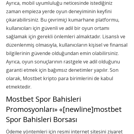
Ayrıca, mobil uyumluluğu neticesinde istediğiniz
zaman empieza yerde oyun deneyiminin keyfini
çıkarabilirsiniz. Bu çevrimiçi kumarhane platformu,
kullanıcıları için güvenli ve adil bir oyun ortamı
sağlamak için gerekli önlemleri almaktadır. Lisanslı ve
düzenlenmiş olmasıyla, kullanıcıların kişisel ve finansal
bilgilerinin güvende olduğundan emin olabilirsiniz.
Ayrıca, oyun sonuçlarının rastgele ve adil olduğunu
garanti etmek için bağımsız denetimler yapılır. Son
olarak, Mostbet kripto para birimlerini de kabul
etmektedir.
Mostbet Spor Bahisleri
Promosyonları» «[newline]mostbet
Spor Bahisleri Borsası
Ödeme yöntemleri için resmi internet sitesini ziyaret