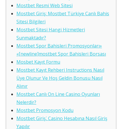
Mostbet Resmi Web Sitesi
Mostbet Giriş: Mostbet Türkiye Canlı Bahis
Sitesi Bilgileri
Mostbet Sitesi Hangi Hizmetleri
Sunmaktadır?
Mostbet Spor Bahisleri Promosyonları»
«[newline]mostbet Spor Bahisleri Borsası
Mosbet Kayıt Formu
Mostbet Kayıt Rehberi Instructions Nasıl
Üye Olunur Ve Hoş Geldin Bonusu Nasıl
Alınır
Mostbet Canlı On Line Casino Oyunları
Nelerdir?
Mostbet Promosyon Kodu
Mostbet Giriş⁚ Casino Hesabına Nasıl Giriş
Yapılır