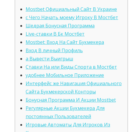
Mostbet Официальный Сайт В Украине
с Чего Начать моему Игроку В Мостбет
Щедрая Бонусная Программа
Live-ставки В Бк Мостбет
Mostbet: Вход На Сайт Букмекера
Вход В личный Профиль
а Вывести Выигрыш
Ставки На или Виды Спорта в Мостбет
удобнее Мобильное Приложение
Интерфейс же Навигация Официального
Сайта Букмекерской Конторы
Бонусная Программа И Акции Mostbet
Регулярные Акции Букмекера Для
постоянных Пользователей
Игровые Автоматы Для Игроков Из