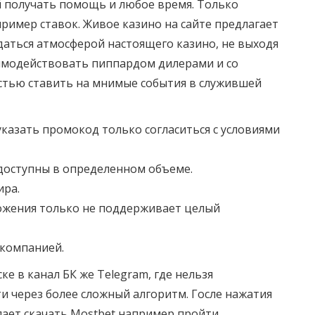
й получать помощь и любое время. Только
ример ставок. Живое казино на сайте предлагает
аться атмосферой настоящего казино, не выходя
заимодействовать пиппардом дилерами и со
стью ставить на мнимые события в служившей
указать промокод только согласиться с условиями
 доступны в определенном объеме.
ира.
ожения только не поддерживает целый
 компанией.
е в канал БК же Telegram, где нельзя
и через более сложный алгоритм. Госле нажатия
елает скачать Mostbet например пройти