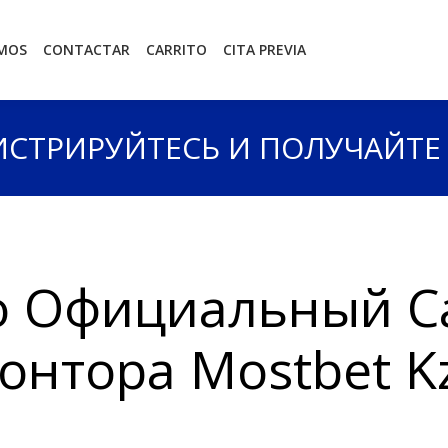
OMOS
CONTACTAR
CARRITO
CITA PREVIA
ИСТРИРУЙТЕСЬ И ПОЛУЧАЙТЕ
о Официальный С
онтора Mostbet K