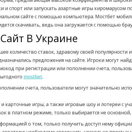
тформа, предлагающая высокой коэффициенты и широки
ки и спорт или запускать азартные игры киромарусом п
иальном сайте с помощью компьютера. Мостбет мобиль
ридется скачивать, ведь она загружается с помощью бра
Сайт В Украине
ее количество ставок, здравому своей популярности 
дназначались предложения на сайте. Игроки могут най
омокод при регистрации или пополнении счета, пользо
евыгодного
mostbet
.
полнении счета, пользователи могут значительно испо
и карточные игры, а также игровые шоу и лотереи с уч
вок в платном режиме, только выбирается не основной, 
формацией о том, только получить доступ нему официа