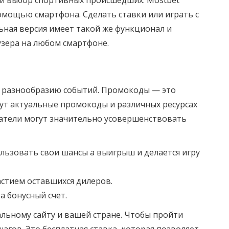
й выбор спортивных происшедших. Mostbet
омощью смартфона. Сделать ставки или играть с
ная версия имеет такой же функционал и
узера на любом смартфоне.
и разнообразию событий. Промокоды — это
дут актуальные промокоды и различных ресурсах
ватели могут значительно усовершенствовать
льзовать свои шансы а выигрыш и делается игру
астием оставшихся дилеров.
а бонусный счет.
льному сайту и вашей стране. Чтобы пройти