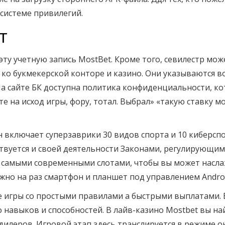
 системе привилегий.
т
эту учетную запись MostBet. Кроме того, севилестр мож
п ко букмекерской конторе и казино. Они указываются
 сайте БК доступна политика конфиденциальности, ко
 на исход игры, фору, тотал. Выбрал» «такую ставку мо
 включает суперзаврики 30 видов спорта и 10 киберсп
твуется и своей деятельности Законами, регулирующими
 самыми современными слотами, чтобы вы может насла
о на раз смартфон и планшет под управлением Android
е игры со простыми правилами а быстрыми выплатами. 
бо навыков и способностей. В лайв-казино Mostbet вы н
 дилеров. Игровой этап здесь транслируется в режиме 