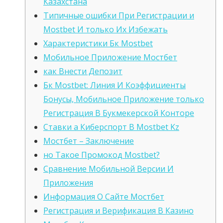
Казахстана
Типичные ошибки При Регистрации и
Mostbet И только Их Избежать
Характеристики Бк Mostbet
Мобильное Приложение Мостбет
как Внести Депозит
Бк Mostbet: Линия И Коэффициенты
Бонусы, Мобильное Приложение только
Регистрация В Букмекерской Конторе
Ставки а Киберспорт В Mostbet Kz
Мостбет – Заключение
но Такое Промокод Mostbet?
Сравнение Мобильной Версии И
Приложения
Информация О Сайте Мостбет
Регистрация и Верификация В Казино