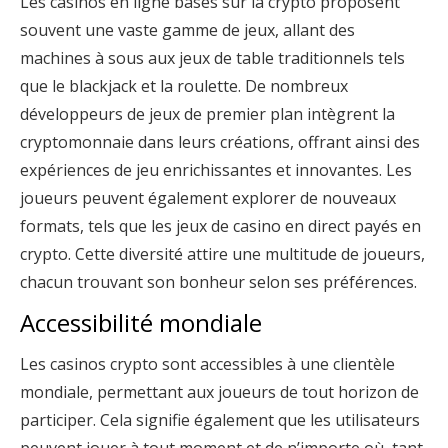
Les casinos en ligne basés sur la crypto proposent
souvent une vaste gamme de jeux, allant des
machines à sous aux jeux de table traditionnels tels
que le blackjack et la roulette. De nombreux
développeurs de jeux de premier plan intègrent la
cryptomonnaie dans leurs créations, offrant ainsi des
expériences de jeu enrichissantes et innovantes. Les
joueurs peuvent également explorer de nouveaux
formats, tels que les jeux de casino en direct payés en
crypto. Cette diversité attire une multitude de joueurs,
chacun trouvant son bonheur selon ses préférences.
Accessibilité mondiale
Les casinos crypto sont accessibles à une clientèle
mondiale, permettant aux joueurs de tout horizon de
participer. Cela signifie également que les utilisateurs