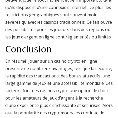
peuvent jouer à tout moment et de n’importe où, tant
qu’ils disposent d’une connexion Internet. De plus, les
restrictions géographiques sont souvent moins
sévères qu’avec les casinos traditionnels. Ce fait ouvre
des possibilités pour les joueurs dans des régions où
les jeux d’argent en ligne sont réglementés ou limités.
Conclusion
En résumé, jouer sur un casino crypto en ligne
présente de nombreux avantages, tels que la sécurité,
la rapidité des transactions, des bonus attractifs, une
large gamme de jeux et une accessibilité mondiale. Ces
facteurs font des casinos crypto une option de choix
pour les amateurs de jeux d’argent à la recherche
d’une expérience plus enrichissante et sécurisée. Alors
que la popularité des cryptomonnaies continue de