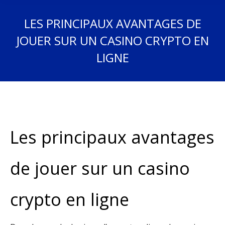
LES PRINCIPAUX AVANTAGES DE
JOUER SUR UN CASINO CRYPTO EN
LIGNE
Les principaux avantages
de jouer sur un casino
crypto en ligne