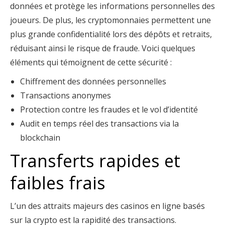
données et protège les informations personnelles des
joueurs. De plus, les cryptomonnaies permettent une
plus grande confidentialité lors des dépôts et retraits,
réduisant ainsi le risque de fraude. Voici quelques
éléments qui témoignent de cette sécurité :
Chiffrement des données personnelles
Transactions anonymes
Protection contre les fraudes et le vol d’identité
Audit en temps réel des transactions via la
blockchain
Transferts rapides et
faibles frais
L’un des attraits majeurs des casinos en ligne basés
sur la crypto est la rapidité des transactions.