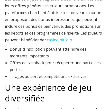
leurs offres généreuses et leurs promotions. Les
plateformes cherchent à attirer les nouveaux joueurs
en proposant des bonus intéressants, qui peuvent
inclure des bonus de bienvenue, des promotions sur
les dépôts et des programmes de fidélité. Les joueurs
peuvent bénéficier de :
casino bitcoin
Bonus d’inscription pouvant atteindre des
montants importants
Offres de cashback pour récupérer une partie des
pertes
Tirages au sort et compétitions exclusives
Une expérience de jeu
diversifiée