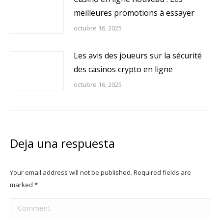
meilleures promotions à essayer
octubre 16, 2025
Les avis des joueurs sur la sécurité
des casinos crypto en ligne
octubre 16, 2025
Deja una respuesta
Your email address will not be published. Required fields are
marked
*
Comment