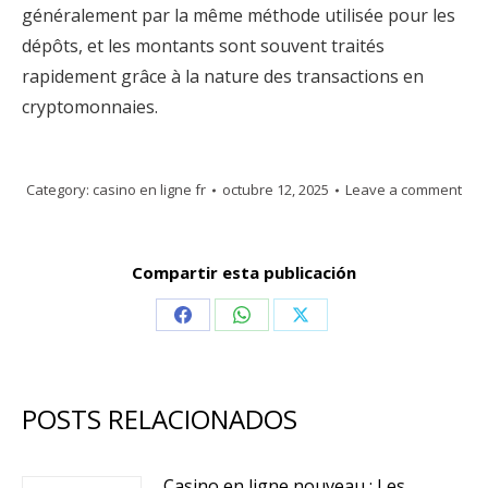
généralement par la même méthode utilisée pour les
dépôts, et les montants sont souvent traités
rapidement grâce à la nature des transactions en
cryptomonnaies.
Category:
casino en ligne fr
octubre 12, 2025
Leave a comment
Compartir esta publicación
Share
Share
Share
on
on
on
Facebook
WhatsApp
X
POSTS RELACIONADOS
Casino en ligne nouveau : Les