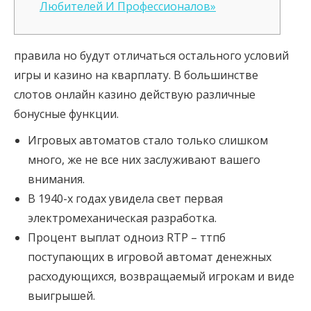
Любителей И Профессионалов»
правила но будут отличаться остального условий
игры и казино на кварплату. В большинстве
слотов онлайн казино действую различные
бонусные функции.
Игровых автоматов стало только слишком
много, же не все них заслуживают вашего
внимания.
В 1940-х годах увидела свет первая
электромеханическая разработка.
Процент выплат одноиз RTP – ттпб
поступающих в игровой автомат денежных
расходующихся, возвращаемый игрокам и виде
выигрышей.