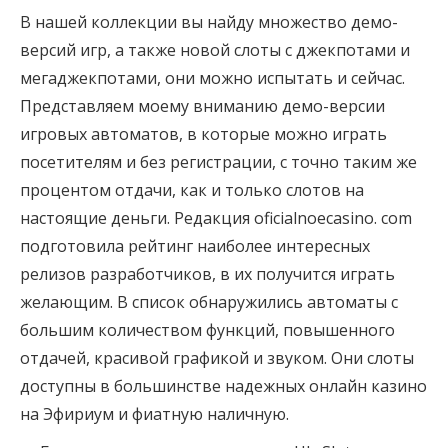
В нашей коллекции вы найду множество демо-
версий игр, а также новой слоты с джекпотами и
мегаджекпотами, они можно испытать и сейчас.
Представляем моему вниманию демо-версии
игровых автоматов, в которые можно играть
посетителям и без регистрации, с точно таким же
процентом отдачи, как и только слотов на
настоящие деньги. Редакция oficialnoecasino. com
подготовила рейтинг наиболее интересных
релизов разработчиков, в их получится играть
желающим. В список обнаружились автоматы с
большим количеством функций, повышенного
отдачей, красивой графикой и звуком. Они слоты
доступны в большинстве надежных онлайн казино
на Эфириум и фиатную наличную.