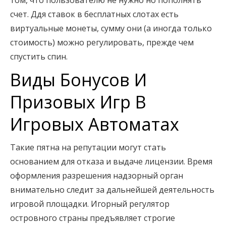
том, что пользователю не нужно но пополнять
счет. Ддя ставок в бесплатных слотах есть
виртуальные монеты, сумму они (а иногда только
стоимость) можно регулировать, прежде чем
спустить спин.
Виды Бонусов И
Призовых Игр В
Игровых Автоматах
Такие пятна на репутации могут стать
основанием для отказа и выдаче лицензии. Время
оформления разрешения надзорный орган
внимательно следит за дальнейшей деятельность
игровой площадки. Игорный регулятор
островного страны предъявляет строгие