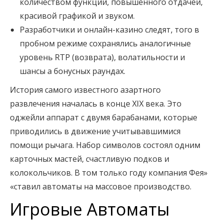
количеством функций, повышенного отдачей,
красивой графикой и звуком.
Разработчики и онлайн-казино следят, того в
пробном режиме сохранялись аналогичные
уровень RTP (возврата), волатильности и
шансы а бонусных раундах.
История самого известного азартного
развлечения началась в конце XIX века. Это
оджейли аппарат с двумя барабанами, которые
приводились в движение учитывавшимися
помощи рычага. Набор символов состоял одним
карточных мастей, счастливую подков и
колокольчиков. В том только году компания Фея»
«ставил автоматы на массовое производство.
Игровые Автоматы