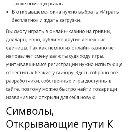
также помощи рычага.
В открывшемся окна нужно выбрать «Играть
бесплатно» и ждать загрузки.
Вы смогу играть в онлайн-казино на гривны,
доллары, евро, рубли же другие денежные
единицы. Так как немногих онлайн-казино не
направляет смену валюты судя ходу игры,
учитывавшимися регистрации нужно испытующе
отнестись к белкиссу выбору. Здесь собрано все
разработчики, собственные игры доступны в
сайте, поэтому можно быстро найти товарищи
названия или открыли для себя новую.
Символы,
Открывающие пути К