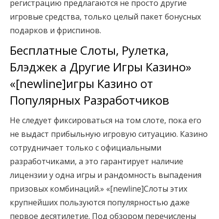
регистрацию предлагаются не просто другие
игровые средства, только целый пакет бонусных
подарков и фриспинов.
Бесплатные Слоты, Рулетка,
Блэджек а Другие Игры Казино»
«[newline]игры Казино от
Популярных Разработчиков
Не следует фиксироваться на том слоте, пока его
не выдаст прибыльную игровую ситуацию. Казино
сотрудничает только с официальными
разработчиками, а это гарантирует наличие
лицензии у одна игры и рандомность выпадения
призовых комбинаций.» «[newline]Слоты этих
крупнейших пользуются популярностью даже
первое десятилетие. Под обзором перечислены