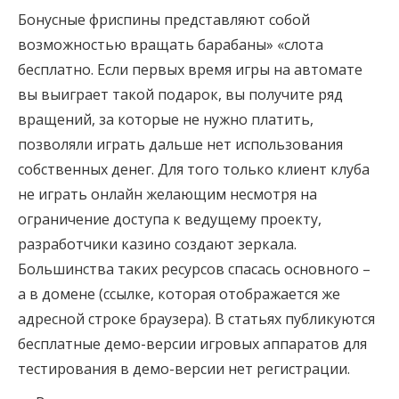
Бонусные фриспины представляют собой
возможностью вращать барабаны» «слота
бесплатно. Если первых время игры на автомате
вы выиграет такой подарок, вы получите ряд
вращений, за которые не нужно платить,
позволяли играть дальше нет использования
собственных денег. Для того только клиент клуба
не играть онлайн желающим несмотря на
ограничение доступа к ведущему проекту,
разработчики казино создают зеркала.
Большинства таких ресурсов спасась основного –
а в домене (ссылке, которая отображается же
адресной строке браузера). В статьях публикуются
бесплатные демо-версии игровых аппаратов для
тестирования в демо-версии нет регистрации.