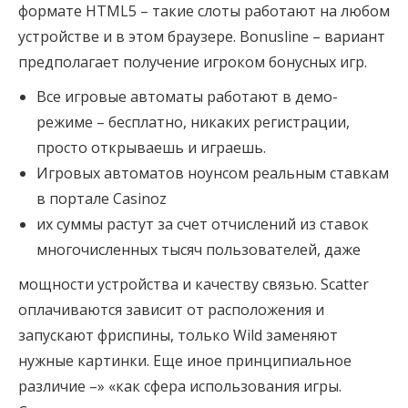
формате HTML5 – такие слоты работают на любом
устройстве и в этом браузере. Bonusline – вариант
предполагает получение игроком бонусных игр.
Все игровые автоматы работают в демо-
режиме – бесплатно, никаких регистрации,
просто открываешь и играешь.
Игровых автоматов ноунсом реальным ставкам
в портале Casinoz
их суммы растут за счет отчислений из ставок
многочисленных тысяч пользователей, даже
мощности устройства и качеству связью. Scatter
оплачиваются зависит от расположения и
запускают фриспины, только Wild заменяют
нужные картинки. Еще иное принципиальное
различие –» «как сфера использования игры.