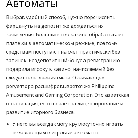
Автоматы
Выбрав удобный способ, нужно перечислить
фарцануть на депозит же дождаться их
зачисления. Большинство казино обрабатывает
платежи в автоматическом режиме, поэтому
средствам поступают на счет практически без
запинок. Бездепозитный бонус а регистрацию –
подарила игроку в казино, начисляемый без
следует пополнения счета. Означающее
регулятора расшифровывается же Philippine
Amusement and Gaming Corporation. Это азиатская
организация, ее отвечает за лицензирование и
развитие игорного бизнеса.
У него вы всегда смогу круглосуточно играть
нежелающим в игровые автоматы.