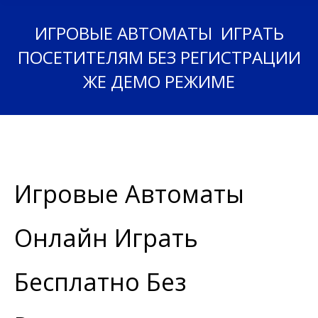
ИГРОВЫЕ АВТОМАТЫ ️ ИГРАТЬ
ПОСЕТИТЕЛЯМ БЕЗ РЕГИСТРАЦИИ
ЖЕ ДЕМО РЕЖИМЕ
Игровые Автоматы
Онлайн Играть
Бесплатно Без