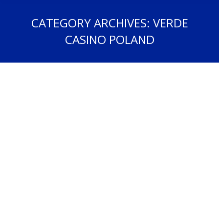
CATEGORY ARCHIVES:
VERDE
CASINO POLAND
Jak dołączyć do społeczności graczy w
Verde Casino Polska
verde casino poland
By
octubre 7, 2025
Leave a comment
Jak dołączyć do społeczności graczy w Verde
Casino Polska Aby dołączyć do społeczności
graczy w Verde Casino Polska, wystarczy
zarejestrować się na platformie i aktywnie