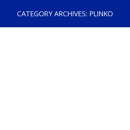
CATEGORY ARCHIVES:
PLINKO
Wie kann man in Online-Casinos
Chancen nutzen, um Plinko zu
gewinnen?
plinko
By
octubre 15, 2025
Leave a comment
Wie kann man in Online-Casinos Chancen
nutzen, um Plinko zu gewinnen? In diesem
Artikel erfahren Sie, wie Sie Ihre
Gewinnchancen im beliebten Spiel Plinko in
Online-Casinos maximieren können. Plinko ist