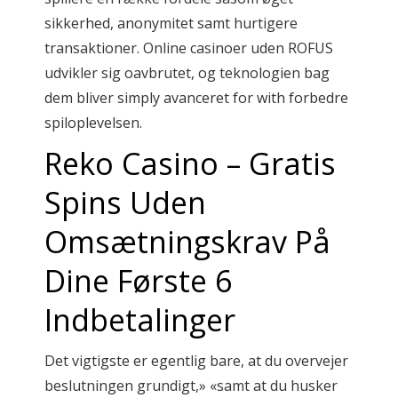
sikkerhed, anonymitet samt hurtigere
transaktioner. Online casinoer uden ROFUS
udvikler sig oavbrutet, og teknologien bag
dem bliver simply avanceret for with forbedre
spiloplevelsen.
Reko Casino – Gratis
Spins Uden
Omsætningskrav På
Dine Første 6
Indbetalinger
Det vigtigste er egentlig bare, at du overvejer
beslutningen grundigt,» «samt at du husker