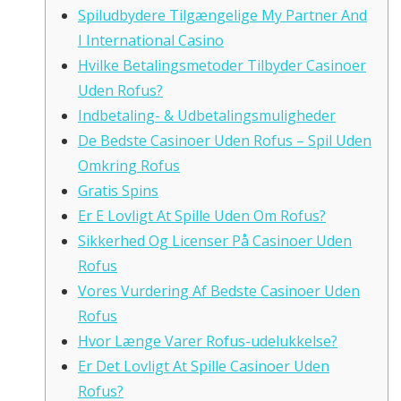
Spiludbydere Tilgængelige My Partner And
I International Casino
Hvilke Betalingsmetoder Tilbyder Casinoer
Uden Rofus?
Indbetaling- & Udbetalingsmuligheder
De Bedste Casinoer Uden Rofus – Spil Uden
Omkring Rofus
Gratis Spins
Er E Lovligt At Spille Uden Om Rofus?
Sikkerhed Og Licenser På Casinoer Uden
Rofus
Vores Vurdering Af Bedste Casinoer Uden
Rofus
Hvor Længe Varer Rofus-udelukkelse?
Er Det Lovligt At Spille Casinoer Uden
Rofus?