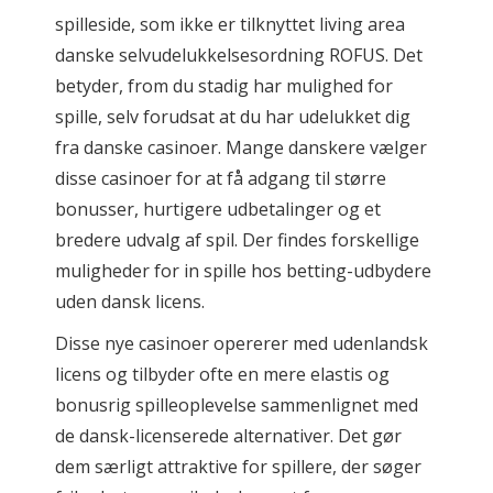
spilleside, som ikke er tilknyttet living area
danske selvudelukkelsesordning ROFUS. Det
betyder, from du stadig har mulighed for
spille, selv forudsat at du har udelukket dig
fra danske casinoer. Mange danskere vælger
disse casinoer for at få adgang til større
bonusser, hurtigere udbetalinger og et
bredere udvalg af spil. Der findes forskellige
muligheder for in spille hos betting-udbydere
uden dansk licens.
Disse nye casinoer opererer med udenlandsk
licens og tilbyder ofte en mere elastis og
bonusrig spilleoplevelse sammenlignet med
de dansk-licenserede alternativer. Det gør
dem særligt attraktive for spillere, der søger