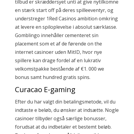
tilbud er skræddersyet unti at give nytilkomne
en stærk start off på deres spilleeventyr, og
understreger 1Red Casinos ambition omkring
at levere en spiloplevelse i absolut særklasse.
Gomblingo innehåller cementeret sin
placement som et af de førende on the
internet casinoer uden MitID, hvor nye
spillere kan drage fordel af en lukrativ
velkomstpakke bestående af €1. 000 we
bonus samt hundred gratis spins.
Curacao E-gaming
Efter du har valgt din betalingsmetode, vil du
indtaste e beløb, du ønsker at indsætte. Nogle
casinoer tilbyder også særlige bonusser,
forudsat at du indbetaler et bestemt beløb.