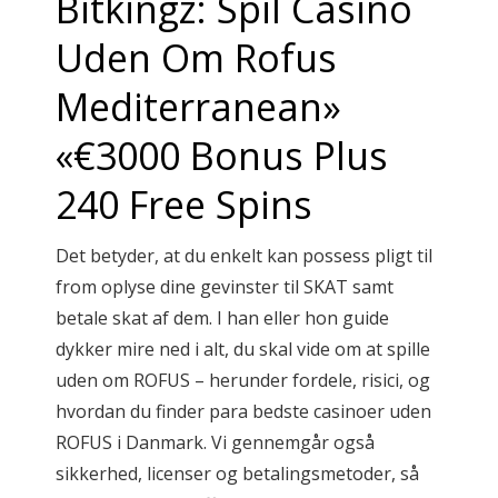
Bitkingz: Spil Casino
Uden Om Rofus
Mediterranean»
«€3000 Bonus Plus
240 Free Spins
Det betyder, at du enkelt kan possess pligt til
from oplyse dine gevinster til SKAT samt
betale skat af dem. I han eller hon guide
dykker mire ned i alt, du skal vide om at spille
uden om ROFUS – herunder fordele, risici, og
hvordan du finder para bedste casinoer uden
ROFUS i Danmark. Vi gennemgår også
sikkerhed, licenser og betalingsmetoder, så