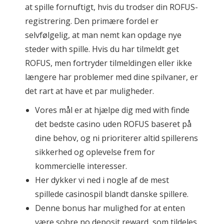
at spille fornuftigt, hvis du trodser din ROFUS-
registrering. Den primære fordel er
selvfølgelig, at man nemt kan opdage nye
steder with spille. Hvis du har tilmeldt get
ROFUS, men fortryder tilmeldingen eller ikke
længere har problemer med dine spilvaner, er
det rart at have et par muligheder.
Vores mål er at hjælpe dig med with finde
det bedste casino uden ROFUS baseret på
dine behov, og ni prioriterer altid spillerens
sikkerhed og oplevelse frem for
kommercielle interesser.
Her dykker vi ned i nogle af de mest
spillede casinospil blandt danske spillere.
Denne bonus har mulighed for at enten
være sobre no deposit reward, som tildeles