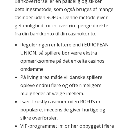
Bankoverførsel er en pålidelig og sikker
betalingsmetode, som også bruges af mange
casinoer uden ROFUS. Denne metode giver
get mulighed for in overføre penge direkte
fra din bankkonto til din casinokonto.
Reguleringen er lettere end i EUROPEAN
UNION, så spillere bør være ekstra
opmærksomme på det enkelte casinos
omdømme.
På living area måde vil danske spillere
opleve endnu flere og ofte rimeligere
muligheder at vælge imellem.
Især Trustly casinoer uden ROFUS er
populære, imedens de giver hurtige og
sikre overførsler.
VIP-programmet im or her opbygget i flere