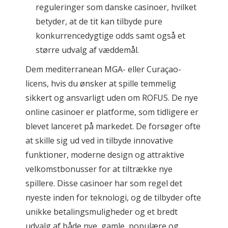
reguleringer som danske casinoer, hvilket
betyder, at de tit kan tilbyde pure
konkurrencedygtige odds samt også et
større udvalg af væddemål.
Dem mediterranean MGA- eller Curaçao-
licens, hvis du ønsker at spille temmelig
sikkert og ansvarligt uden om ROFUS. De nye
online casinoer er platforme, som tidligere er
blevet lanceret på markedet. De forsøger ofte
at skille sig ud ved in tilbyde innovative
funktioner, moderne design og attraktive
velkomstbonusser for at tiltrække nye
spillere. Disse casinoer har som regel det
nyeste inden for teknologi, og de tilbyder ofte
unikke betalingsmuligheder og et bredt
udvalg af både nye, gamle, populære og