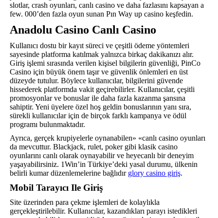
slotlar, crash oyunları, canlı casino ve daha fazlasını kapsayan a
few. 000’den fazla oyun sunan Pın Way up casino keşfedin.
Anadolu Casino Canlı Casino
Kullanıcı dostu bir kayıt süreci ve çeşitli ödeme yöntemleri
sayesinde platforma katılmak yalnızca birkaç dakikanızı alır.
Giriş işlemi sırasında verilen kişisel bilgilerin güvenliği, PinCo
Casino için büyük önem taşır ve güvenlik önlemleri en üst
düzeyde tutulur. Böylece kullanıcılar, bilgilerini güvende
hissederek platformda vakit geçirebilirler. Kullanıcılar, çeşitli
promosyonlar ve bonuslar ile daha fazla kazanma şansına
sahiptir. Yeni üyelere özel hoş geldin bonuslarının yanı sıra,
sürekli kullanıcılar için de birçok farklı kampanya ve ödül
programı bulunmaktadır.
Ayrıca, gerçek krupiyelerle oynanabilen» «canlı casino oyunları
da mevcuttur. Blackjack, rulet, poker gibi klasik casino
oyunlarını canlı olarak oynayabilir ve heyecanlı bir deneyim
yaşayabilirsiniz. 1Win’in Türkiye’deki yasal durumu, ülkenin
belirli kumar düzenlemelerine bağlıdır
glory casino giriş
.
Mobil Tarayıcı Ile Giriş
Site üzerinden para çekme işlemleri de kolaylıkla
gerçekleştirilebilir. Kullanıcılar, kazandıkları parayı istedikleri