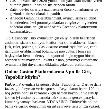
Casinolevant sitesi 2020 yılından bu yana aktif hizmet veren
durante güvenilir casino sitelerinden biridir.
Zaten devlet kararıyla uzun seneler önce kumarhaneler ve
gazinolar süresiz olarak kapatıldı.
Anadolu Gambling establishment, oyuncularına en child
haberlerden, özel promosyonlardan ve güncel bilgilerden
haberdar olmaları için aktif olarak Facebook platformunu
kullanmaktadır.
TR. Casinority Türk oyuncular için en iyi olarak belirlenen
casinoları sizlerle sunuyor. Platformda slot makineleri, black
jack, rulet, poker gibi klasik casino oyunlarıyla birlikte, canlı
gambling establishment bölümü de mevcuttur. Hem yeni
başlayanlar hem de deneyimli oyuncular için uygun birçok
seçenek sunulmaktadır. Levant Casino, çevrimiçi kumarhane
oyunlarına ilgi duyanların dikkatini çeken bir platformdur.
Online Casino Platformlarına Vpn Ile Giriş
Yapabilir Miyim?
PınUp TV oyunları kategorisi Boks, Futbol Grid, Dart ve daha
fazlası gibi heyecan verici spor simülasyonlarını içerir. 120’lik
hoş geldin bonusu kazanmak için hemen kaydolun ve PınUp
taki en iyi casino oyunlarında Türk lirası ile gerçek parayla
kumar oynamaya başlayın. VDCASINO, Türkiye’de online
bahis ve casino deneyimini en üst seviyeye taşıyor. En yüksek