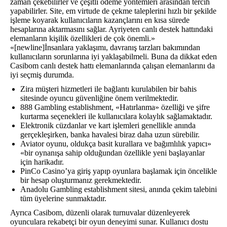
zaman çekebilirler ve çeşitli ödeme yöntemleri arasından tercih
yapabilirler. Site, em virtude de çekme taleplerini hızlı bir şekilde
işleme koyarak kullanıcıların kazançlarını en kısa sürede
hesaplarına aktarmasını sağlar. Ayriyeten canlı destek hattındaki
elemanların kişilik özellikleri de çok önemli.»
«[newline]İnsanlara yaklaşımı, davranış tarzları bakımından
kullanıcıların sorunlarına iyi yaklaşabilmeli. Buna da dikkat eden
Casibom canlı destek hattı elemanlarında çalışan elemanlarını da
iyi seçmiş durumda.
Zira müşteri hizmetleri ile bağlantı kurulabilen bir bahis
sitesinde oyuncu güvenliğine önem verilmektedir.
888 Gambling establishment, «Hatırlanma» özelliği ve şifre
kurtarma seçenekleri ile kullanıcılara kolaylık sağlamaktadır.
Elektronik cüzdanlar ve kart işlemleri genellikle anında
gerçekleşirken, banka havalesi biraz daha uzun sürebilir.
Aviator oyunu, oldukça basit kurallara ve bağımlılık yapıcı»
«bir oynanışa sahip olduğundan özellikle yeni başlayanlar
için harikadır.
PinCo Casino’ya giriş yapıp oyunlara başlamak için öncelikle
bir hesap oluşturmanız gerekmektedir.
Anadolu Gambling establishment sitesi, anında çekim talebini
tüm üyelerine sunmaktadır.
Ayrıca Casibom, düzenli olarak turnuvalar düzenleyerek
oyunculara rekabetçi bir oyun deneyimi sunar. Kullanıcı dostu