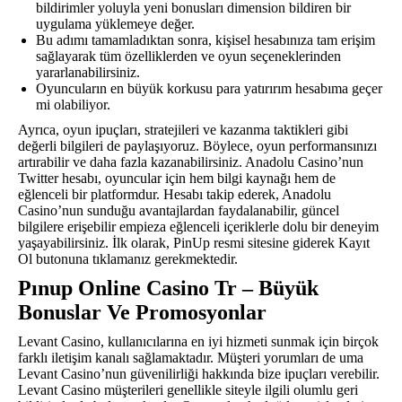
bildirimler yoluyla yeni bonusları dimension bildiren bir
uygulama yüklemeye değer.
Bu adımı tamamladıktan sonra, kişisel hesabınıza tam erişim
sağlayarak tüm özelliklerden ve oyun seçeneklerinden
yararlanabilirsiniz.
Oyuncuların en büyük korkusu para yatırırım hesabıma geçer
mi olabiliyor.
Ayrıca, oyun ipuçları, stratejileri ve kazanma taktikleri gibi
değerli bilgileri de paylaşıyoruz. Böylece, oyun performansınızı
artırabilir ve daha fazla kazanabilirsiniz. Anadolu Casino’nun
Twitter hesabı, oyuncular için hem bilgi kaynağı hem de
eğlenceli bir platformdur. Hesabı takip ederek, Anadolu
Casino’nun sunduğu avantajlardan faydalanabilir, güncel
bilgilere erişebilir empieza eğlenceli içeriklerle dolu bir deneyim
yaşayabilirsiniz. İlk olarak, PinUp resmi sitesine giderek Kayıt
Ol butonuna tıklamanız gerekmektedir.
Pınup Online Casino Tr – Büyük
Bonuslar Ve Promosyonlar
Levant Casino, kullanıcılarına en iyi hizmeti sunmak için birçok
farklı iletişim kanalı sağlamaktadır. Müşteri yorumları de uma
Levant Casino’nun güvenilirliği hakkında bize ipuçları verebilir.
Levant Casino müşterileri genellikle siteyle ilgili olumlu geri