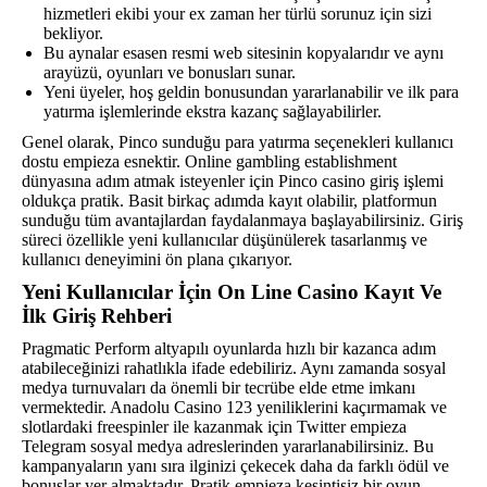
hizmetleri ekibi your ex zaman her türlü sorunuz için sizi
bekliyor.
Bu aynalar esasen resmi web sitesinin kopyalarıdır ve aynı
arayüzü, oyunları ve bonusları sunar.
Yeni üyeler, hoş geldin bonusundan yararlanabilir ve ilk para
yatırma işlemlerinde ekstra kazanç sağlayabilirler.
Genel olarak, Pinсo sunduğu para yatırma seçenekleri kullanıcı
dostu empieza esnektir. Online gambling establishment
dünyasına adım atmak isteyenler için Pinсo casino giriş işlemi
oldukça pratik. Basit birkaç adımda kayıt olabilir, platformun
sunduğu tüm avantajlardan faydalanmaya başlayabilirsiniz. Giriş
süreci özellikle yeni kullanıcılar düşünülerek tasarlanmış ve
kullanıcı deneyimini ön plana çıkarıyor.
Yeni Kullanıcılar İçin On Line Casino Kayıt Ve
İlk Giriş Rehberi
Pragmatic Perform altyapılı oyunlarda hızlı bir kazanca adım
atabileceğinizi rahatlıkla ifade edebiliriz. Aynı zamanda sosyal
medya turnuvaları da önemli bir tecrübe elde etme imkanı
vermektedir. Anadolu Casino 123 yeniliklerini kaçırmamak ve
slotlardaki freespinler ile kazanmak için Twitter empieza
Telegram sosyal medya adreslerinden yararlanabilirsiniz. Bu
kampanyaların yanı sıra ilginizi çekecek daha da farklı ödül ve
bonuslar yer almaktadır. Pratik empieza kesintisiz bir oyun