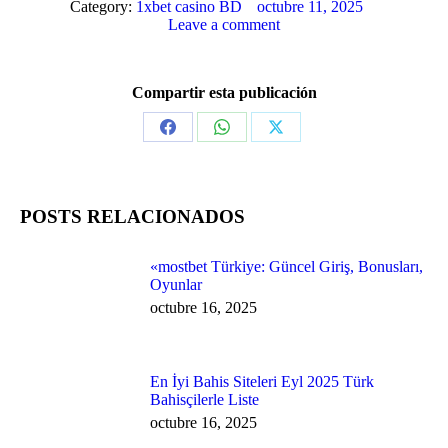
Category:
1xbet casino BD
octubre 11, 2025
Leave a comment
Compartir esta publicación
Share
Share
Share
on
on
on
Facebook
WhatsApp
X
POSTS RELACIONADOS
«mostbet Türkiye: Güncel Giriş, Bonusları,
Oyunlar
octubre 16, 2025
En İyi Bahis Siteleri Eyl 2025 Türk
Bahisçilerle Liste ️
octubre 16, 2025