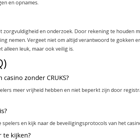
ngen en opnames.
t zorgvuldigheid en onderzoek. Door rekening te houden me
ing nemen. Vergeet niet om altijd verantwoord te gokken en
 alleen leuk, maar ook veilig is.
Q)
en casino zonder CRUKS?
lers meer vrijheid hebben en niet beperkt zijn door regist
is?
 spelers en kijk naar de beveiligingsprotocols van het casin
 te kijken?