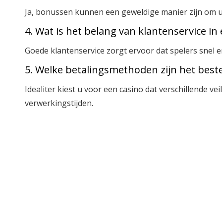
Ja, bonussen kunnen een geweldige manier zijn om u
4. Wat is het belang van klantenservice in
Goede klantenservice zorgt ervoor dat spelers snel e
5. Welke betalingsmethoden zijn het best
Idealiter kiest u voor een casino dat verschillende v
verwerkingstijden.