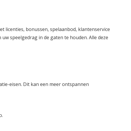
t licenties, bonussen, spelaanbod, klantenservice
 uw speelgedrag in de gaten te houden. Alle deze
ratie-eisen. Dit kan een meer ontspannen
o.