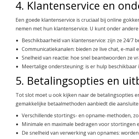
4. Klantenservice en on
Een goede klantenservice is cruciaal bij online gokk
nemen met hun klantenservice. U kunt onder andere
Beschikbaarheid van klantenservice: zijn ze 24/7 
Communicatiekanalen: bieden ze live chat, e-mail
Snelheid van reactie: hoe snel beantwoorden ze v
Meertalige ondersteuning: is er hulp beschikbaar 
5. Betalingsopties en uit
Tot slot moet u ook kijken naar de betalingsopties en
gemakkelijke betaalmethoden aanbiedt die aansluite
Verschillende stortings- en opname-methoden, zoal
Minimale en maximale bedragen voor stortingen 
De snelheid van verwerking van opnames: worden 