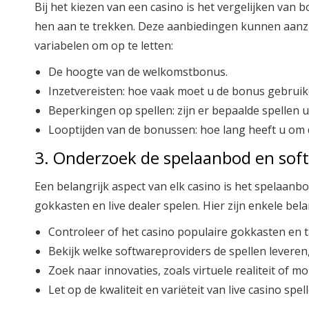
Bij het kiezen van een casino is het vergelijken van
hen aan te trekken. Deze aanbiedingen kunnen aanzie
variabelen om op te letten:
De hoogte van de welkomstbonus.
Inzetvereisten: hoe vaak moet u de bonus gebrui
Beperkingen op spellen: zijn er bepaalde spellen 
Looptijden van de bonussen: hoe lang heeft u om
3. Onderzoek de spelaanbod en sof
Een belangrijk aspect van elk casino is het spelaanbod
gokkasten en live dealer spelen. Hier zijn enkele be
Controleer of het casino populaire gokkasten en t
Bekijk welke softwareproviders de spellen levere
Zoek naar innovaties, zoals virtuele realiteit of m
Let op de kwaliteit en variëteit van live casino spell