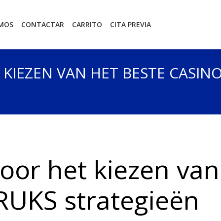
OMOS
CONTACTAR
CARRITO
CITA PREVIA
KIEZEN VAN HET BESTE CASIN
oor het kiezen van
RUKS strategieën