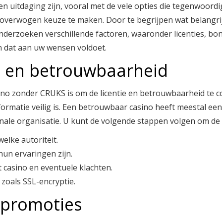
 uitdaging zijn, vooral met de vele opties die tegenwoordig 
verwogen keuze te maken. Door te begrijpen wat belangrijk 
nderzoeken verschillende factoren, waaronder licenties, bon
n dat aan uw wensen voldoet.
es en betrouwbaarheid
ino zonder CRUKS is om de licentie en betrouwbaarheid te co
nformatie veilig is. Een betrouwbaar casino heeft meestal ee
onale organisatie. U kunt de volgende stappen volgen om de 
welke autoriteit.
hun ervaringen zijn.
 casino en eventuele klachten.
zoals SSL-encryptie.
n promoties