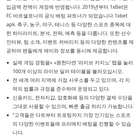
입금액 전액이 계정에 반영됩니다. 2019년부터 1xBet은
FC 바르셀로나의 공식 베팅 파트너가 되었습니다 1xbet
apk. 축구, 농구, 야구, 테니스 등 다양한 스포츠 종목에 대
한 하이라이트, 분석, 전략, 예측 등을 다룹니다. 또한 선수
인터뷰, 팀 소개, 이벤트 커버리지 등의 다양한 컨텐츠를 제
공하여 팬들에게 재미와 정보를 동시에 제공합니다.
실제 게임 경험을» «원한다면 ‘라이브 카지노’ 탭을 눌러
100개 이상의 라이브 딜러 테이블을 불러오십시오.
전 세계 여러 지역에 거점 사무소를 두고 있으며, 각 지
역의 법률과 규정을 준수하며 운영되고 있다.
신용카드, 전자지갑, 암호화폐 등의 다양한 결제 수단을
그대로 사용할 수 있으며, 빠른 출금 처리가 가능합니다.
“고객들은 다트부터 트로팅까지 가장 인기있는 스포츠
의 다양한 이벤트들에 프리매치 베팅을 진행할 수 있습
니다.