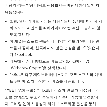
베팅의 경우 양방 베팅도 허용할만큼 베팅제한이 없어 자
유롭습니다.
또한, 멀티 라이브 기능은 사용자들이 동시에 최대 네 개
의 라이브 이벤트를 따라가며» «어떤 액션도 놓치지 않
도록 합니다.
이 채널은 스포츠 팬들에게 다양한 정보와 엔터테인먼
트를 제공하며, 한국에서도 많은 관심을 받고” “있습니
다 1xbet apk.
계속해서 거래 방법으로 비트코인(BTC)에서 (7)
“Withdraw Crypto”을 선택합니다.
1xBet은 축구 게임부터 테니스까지 모든 스포츠와 이벤
트 전반에 걸쳐 다양한 서비스를 제공합니다.
1XBET 우회 링크는” “1XBET 주소가 안될 때 사용하는 주
소로 원엑스벳 주소와 동일하게 사용이 가능해 안전합니
다. 모바일 앱의 사용성과 라이브 스트리밍 옵션을 통해