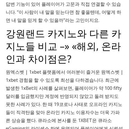
답변 기능이 있어 플레이어가 고문과 직접 ​​연결할 수 있습
니다. “이 사람이 내 말을 믿는다면 참 좋을텐데, 어떻게 하
면 내 말을 믿게 할 수 있을까”라는 고민이지요.
강원랜드 카지노와 다른 카
지노들 비교 –» «해외, 온라
인과 차이점은?
원엑스벳 | 1xbet 플랫폼에서 여러분이 즐거운 원엑스벳 |
1xbet 경험을 할 수 있도록 최선을 다하겠습니다. 최근에
발생한 1xBet의 사례를 살펴보면, 플레이어가 약 100 fifty
달러를 입금했지만 계정에 반영되지 않았고 돌려 받지도
못한 사례가 있다. 한 때 19코로나 사태로 오프라인 카지노
들이 직격탄을 맞아 온라인 카지노 이용자수는 더욱 가파
른 상승을 했다. 큐라소에 본사를 둔 1XBET은 큐라소
eGaming의 라이센스 하에 운영되어 플레이어에게 신뢰성