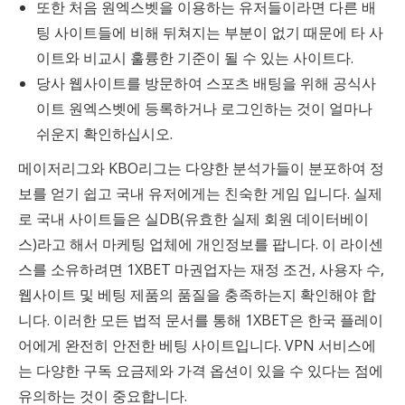
또한 처음 원엑스벳을 이용하는 유저들이라면 다른 배
팅 사이트들에 비해 뒤쳐지는 부분이 없기 때문에 타 사
이트와 비교시 훌륭한 기준이 될 수 있는 사이트다.
당사 웹사이트를 방문하여 스포츠 배팅을 위해 공식사
이트 원엑스벳에 등록하거나 로그인하는 것이 얼마나
쉬운지 확인하십시오.
메이저리그와 KBO리그는 다양한 분석가들이 분포하여 정
보를 얻기 쉽고 국내 유저에게는 친숙한 게임 입니다. 실제
로 국내 사이트들은 실DB(유효한 실제 회원 데이터베이
스)라고 해서 마케팅 업체에 개인정보를 팝니다. 이 라이센
스를 소유하려면 1XBET 마권업자는 재정 조건, 사용자 수,
웹사이트 및 베팅 제품의 품질을 충족하는지 확인해야 합
니다. 이러한 모든 법적 문서를 통해 1XBET은 한국 플레이
어에게 완전히 안전한 베팅 사이트입니다. VPN 서비스에
는 다양한 구독 요금제와 가격 옵션이 있을 수 있다는 점에
유의하는 것이 중요합니다.