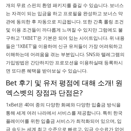
개의 무료 스핀의 환영 패키지를 즐길 수 있습니다. 보너스
는 자격이 되는 입금을 하고 프로필을 완성하고 보너스 약
관에 동의한 후 자동으로 지급됩니다. 또한 간혹 롤링 조건
및 이용 조건들이 까다롭게 느껴질 수 있지만 그럼에도 불
구하고 ‘1XBET’은 기본은 되어 있는 사이트입니다. 위 내용
들은 ‘1XBET’을 이용하며 신규 유저들이 가장 어려워하고
이해하는데 어려움을 겪는 부분입니다. SNS와 텔레그램의
가입방법은 간단하지만 프로모션을 이용하실때 등록하시
면 또다른 혜택을 받아보실 수 있습니다.
Bet 후기 및 유저 평점에 대해 소개! 원
엑스벳의 장점과 단점은?
1xBet은 40여 종의 다양한 화폐와 다양한 입출금 방식을
통해 세계 여러 나라에서 서비스를 제공합니다. 특히 한국
플레이어를 위한 입출금 서비스가 최적화되어 있으며, 입
금 속도는 세계 최고 수준으로 빠르고, 입금 수수료가 없어