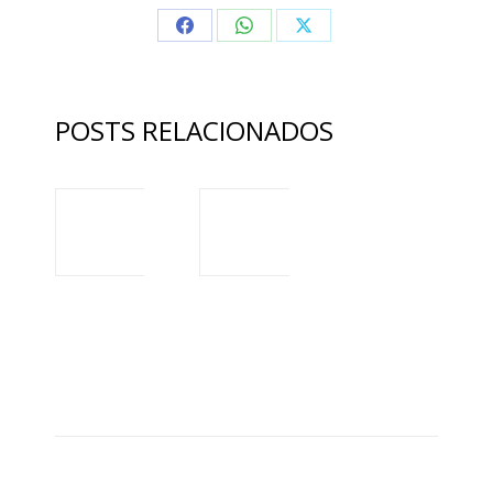
Share
Share
Share
on
on
on
Facebook
WhatsApp
X
POSTS RELACIONADOS
Mostbet
Исследование
কিভাবে
преимуществ
খেলবো
онлайн-
মোবাইলে
ставок на
সহজ পদ্ধতি
Mostbet
octubre
octubre 16, 2025
16, 2025